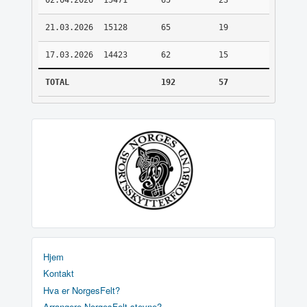
02.04.2026
15471
65
23
21.03.2026
15128
65
19
17.03.2026
14423
62
15
TOTAL
192
57
Hjem
Kontakt
Hva er NorgesFelt?
Arrangere NorgesFelt stevne?