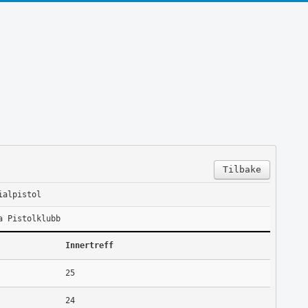
Tilbake
ialpistol
a Pistolklubb
Innertreff
25
24