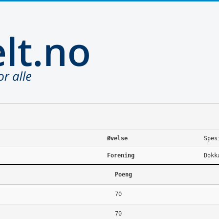
Øvelse
Spes
Forening
Dokk
Poeng
70
70