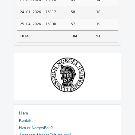
21.03.2026
15128
69
14
24.01.2026
15117
58
18
25.04.2026
15130
57
19
TOTAL
184
51
Hjem
Kontakt
Hva er NorgesFelt?
Arrangere NorgesFelt stevne?