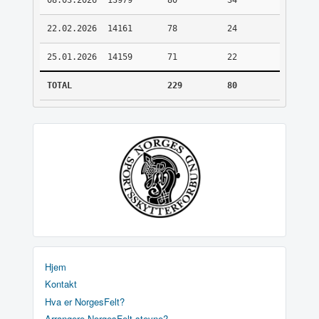
08.03.2026
13979
80
34
22.02.2026
14161
78
24
25.01.2026
14159
71
22
TOTAL
229
80
Hjem
Kontakt
Hva er NorgesFelt?
Arrangere NorgesFelt stevne?