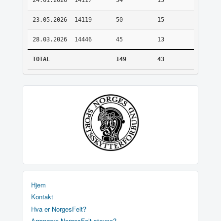
24.01.2026
14117
54
15
23.05.2026
14119
50
15
28.03.2026
14446
45
13
TOTAL
149
43
Hjem
Kontakt
Hva er NorgesFelt?
Arrangere NorgesFelt stevne?