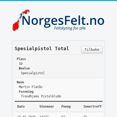
Spesialpistol Total
Tilbake
Plass
10
Øvelse
Spesialpistol
Navn
Martin Flatås
Forening
Trondhjems Pistolklubb
Dato
Stevnenr
Poeng
Innertreff