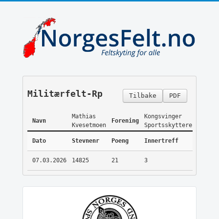
Militærfelt-Rp
Tilbake
PDF
Mathias
Kongsvinger
Navn
Forening
Kvesetmoen
Sportsskyttere
Dato
Stevnenr
Poeng
Innertreff
07.03.2026
14825
21
3