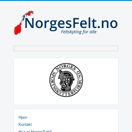
Hjem
Kontakt
Hva er NorgesFelt?