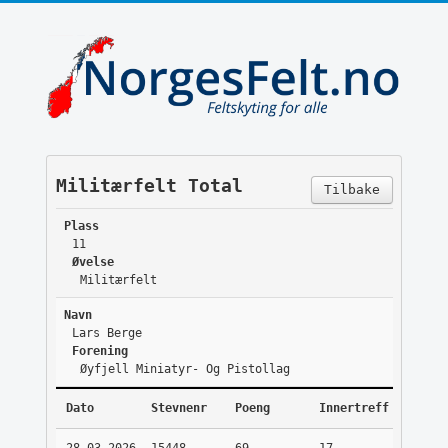
Militærfelt Total
Tilbake
Plass
11
Øvelse
Militærfelt
Navn
Lars Berge
Forening
Øyfjell Miniatyr- Og Pistollag
Dato
Stevnenr
Poeng
Innertreff