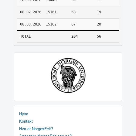
28.03.2026
15448
69
17
08.02.2026
15161
68
19
08.03.2026
15162
67
20
TOTAL
204
56
Hjem
Kontakt
Hva er NorgesFelt?
Arrangere NorgesFelt stevne?