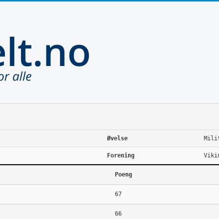
Øvelse
Mili
Forening
Viki
Poeng
67
66