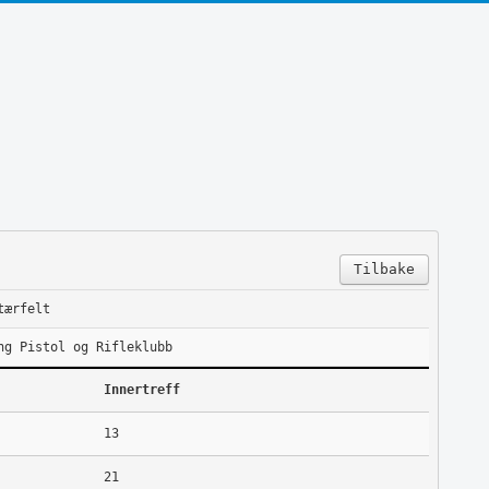
Tilbake
tærfelt
ng Pistol og Rifleklubb
Innertreff
13
21