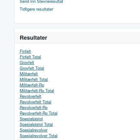
Send inn Stevneresultat
Tidligere resultater
Resultater
Finfelt
Finfelt Total
Grovfelt
Grovfelt Total
Militærfelt
Militærfelt Total
Militærfelt-Rp
Militærfelt-Rp Total
Revolverfelt
Revolverfelt Total
Revolverfelt-Rp
Revolverfelt-Rp Total
Spesialpistol
Spesialpistol Total
Spesialrevolver
Spesialrevolver Total