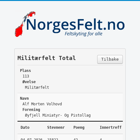
Militærfelt Total
Tilbake
Plass
113
Øvelse
Militærfelt
Navn
Alf Morten Volhovd
Forening
Øyfjell Miniatyr- Og Pistollag
Dato
Stevnenr
Poeng
Innertreff