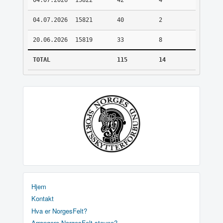
04.07.2026
15822
42
4
04.07.2026
15821
40
2
20.06.2026
15819
33
8
TOTAL
115
14
Hjem
Kontakt
Hva er NorgesFelt?
Arrangere NorgesFelt stevne?