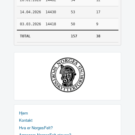
20.01.2026
14402
54
12
14.04.2026
14430
53
17
03.03.2026
14418
50
9
TOTAL
157
38
Hjem
Kontakt
Hva er NorgesFelt?
Arrangere NorgesFelt stevne?