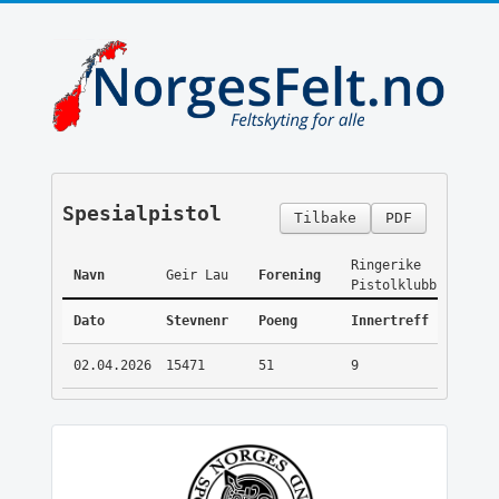
Spesialpistol
Tilbake
PDF
Ringerike
Navn
Geir Lau
Forening
Pistolklubb
Dato
Stevnenr
Poeng
Innertreff
02.04.2026
15471
51
9