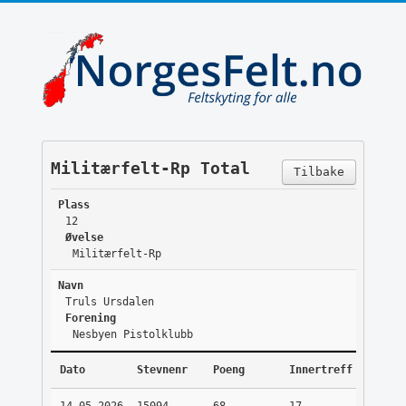
Militærfelt-Rp Total
Tilbake
Plass
12
Øvelse
Militærfelt-Rp
Navn
Truls Ursdalen
Forening
Nesbyen Pistolklubb
Dato
Stevnenr
Poeng
Innertreff