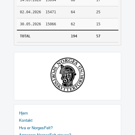
14.05.2026
15094
68
17
02.04.2026
15471
64
25
30.05.2026
15066
62
15
TOTAL
194
57
Hjem
Kontakt
Hva er NorgesFelt?
Arrangere NorgesFelt stevne?