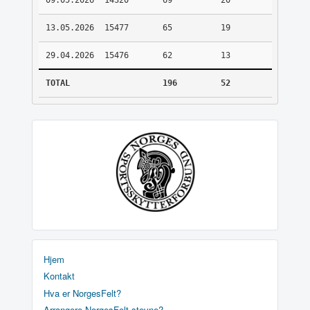
09.05.2026
14320
69
20
13.05.2026
15477
65
19
29.04.2026
15476
62
13
TOTAL
196
52
Hjem
Kontakt
Hva er NorgesFelt?
Arrangere NorgesFelt stevne?