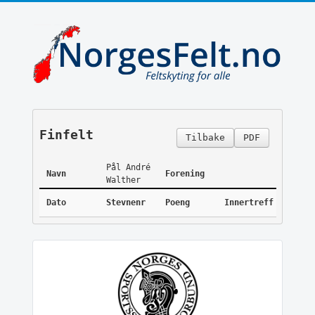
Finfelt
Tilbake
PDF
Pål André
Navn
Forening
Walther
Dato
Stevnenr
Poeng
Innertreff