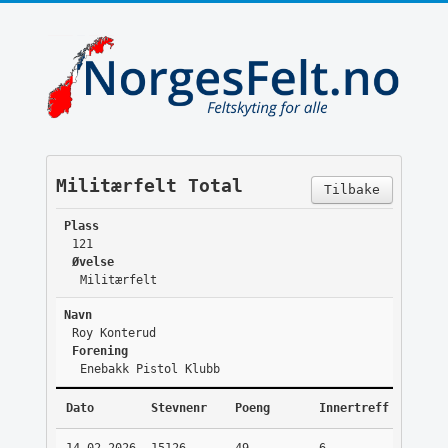
Militærfelt Total
Tilbake
Plass
121
Øvelse
Militærfelt
Navn
Roy Konterud
Forening
Enebakk Pistol Klubb
Dato
Stevnenr
Poeng
Innertreff