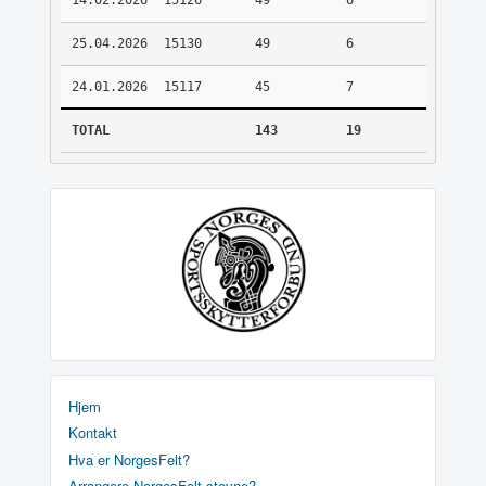
14.02.2026
15126
49
6
25.04.2026
15130
49
6
24.01.2026
15117
45
7
TOTAL
143
19
Hjem
Kontakt
Hva er NorgesFelt?
Arrangere NorgesFelt stevne?