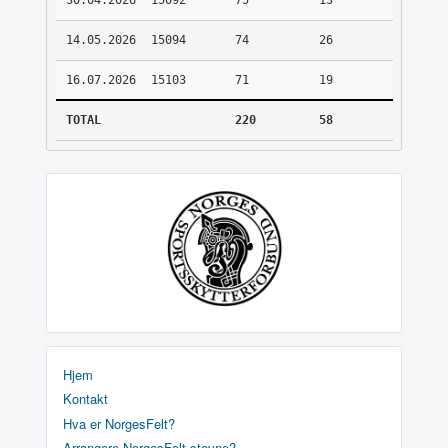
30.04.2026
15092
75
13
14.05.2026
15094
74
26
16.07.2026
15103
71
19
TOTAL
220
58
Hjem
Kontakt
Hva er NorgesFelt?
Arrangere NorgesFelt stevne?