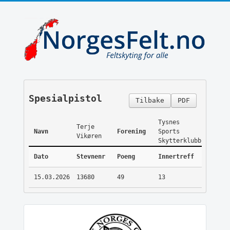
Spesialpistol
Tilbake
PDF
Tysnes
Terje
Navn
Forening
Sports
Vikøren
Skytterklubb
Dato
Stevnenr
Poeng
Innertreff
15.03.2026
13680
49
13