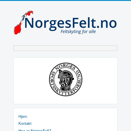
Hjem
Kontakt
Hva er NorgesFelt?