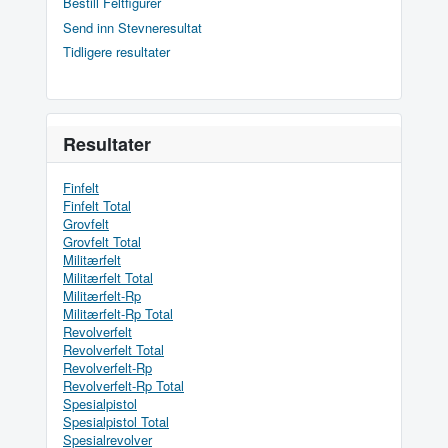
Bestill Feltfigurer
Send inn Stevneresultat
Tidligere resultater
Resultater
Finfelt
Finfelt Total
Grovfelt
Grovfelt Total
Militærfelt
Militærfelt Total
Militærfelt-Rp
Militærfelt-Rp Total
Revolverfelt
Revolverfelt Total
Revolverfelt-Rp
Revolverfelt-Rp Total
Spesialpistol
Spesialpistol Total
Spesialrevolver