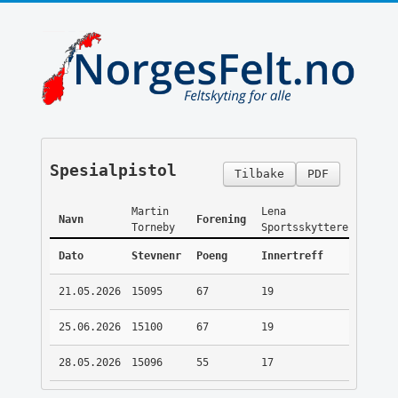
Spesialpistol
Tilbake
PDF
Martin
Lena
Navn
Forening
Torneby
Sportsskyttere
Dato
Stevnenr
Poeng
Innertreff
21.05.2026
15095
67
19
25.06.2026
15100
67
19
28.05.2026
15096
55
17