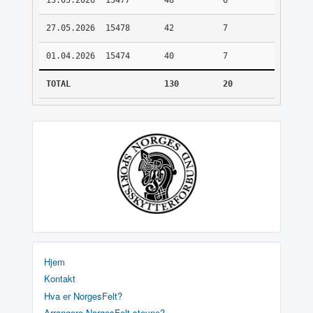
13.05.2026
15477
48
6
27.05.2026
15478
42
7
01.04.2026
15474
40
7
TOTAL
130
20
Hjem
Kontakt
Hva er NorgesFelt?
Arrangere NorgesFelt stevne?