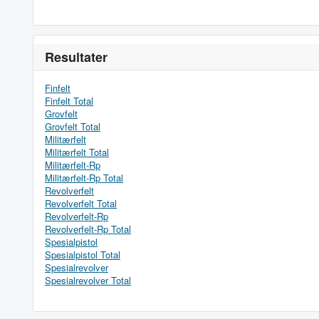
Resultater
Finfelt
Finfelt Total
Grovfelt
Grovfelt Total
Militærfelt
Militærfelt Total
Militærfelt-Rp
Militærfelt-Rp Total
Revolverfelt
Revolverfelt Total
Revolverfelt-Rp
Revolverfelt-Rp Total
Spesialpistol
Spesialpistol Total
Spesialrevolver
Spesialrevolver Total