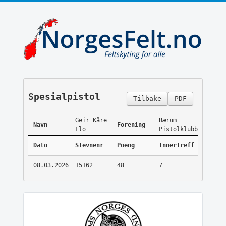
Spesialpistol
Tilbake
PDF
Geir Kåre
Bærum
Navn
Forening
Flo
Pistolklubb
Dato
Stevnenr
Poeng
Innertreff
08.03.2026
15162
48
7