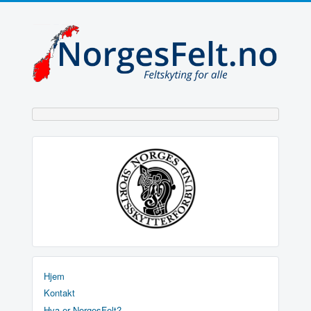
Hjem
Kontakt
Hva er NorgesFelt?