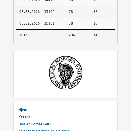
03.03.2026
14418
80
16
08.03.2026
15162
78
32
08.02.2026
15161
78
26
TOTAL
236
74
Hjem
Kontakt
Hva er NorgesFelt?
Arrangere NorgesFelt stevne?