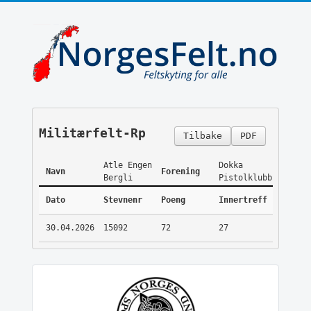
Militærfelt-Rp
Tilbake
PDF
Atle Engen
Dokka
Navn
Forening
Bergli
Pistolklubb
Dato
Stevnenr
Poeng
Innertreff
30.04.2026
15092
72
27