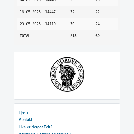
04.07.2026
14448
73
23
16.05.2026
14447
72
22
23.05.2026
14119
70
24
TOTAL
215
69
Hjem
Kontakt
Hva er NorgesFelt?
Arrangere NorgesFelt stevne?