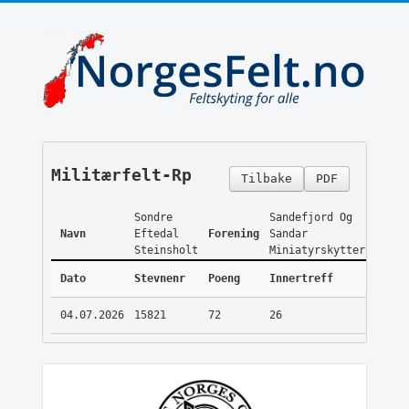
Militærfelt-Rp
Tilbake
PDF
Sondre
Sandefjord Og
Navn
Eftedal
Forening
Sandar
Steinsholt
Miniatyrskytterlag
Dato
Stevnenr
Poeng
Innertreff
04.07.2026
15821
72
26