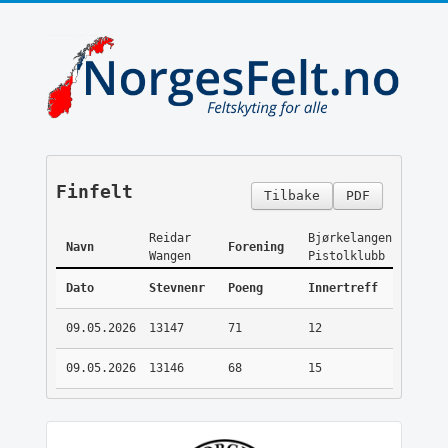
Finfelt
Tilbake
PDF
Reidar
Bjørkelangen
Navn
Forening
Wangen
Pistolklubb
Dato
Stevnenr
Poeng
Innertreff
09.05.2026
13147
71
12
09.05.2026
13146
68
15