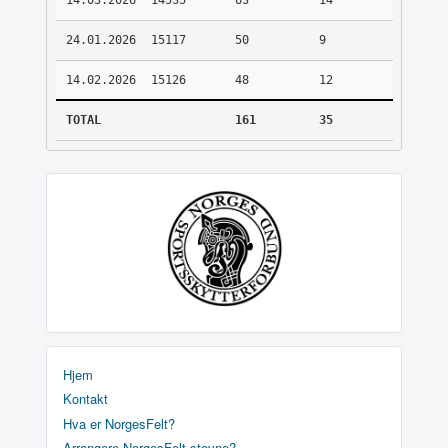
14.03.2026
14535
63
14
24.01.2026
15117
50
9
14.02.2026
15126
48
12
TOTAL
161
35
Hjem
Kontakt
Hva er NorgesFelt?
Arrangere NorgesFelt stevne?