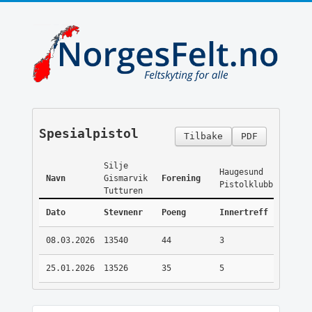
Spesialpistol
Tilbake
PDF
Silje
Haugesund
Navn
Gismarvik
Forening
Pistolklubb
Tutturen
Dato
Stevnenr
Poeng
Innertreff
08.03.2026
13540
44
3
25.01.2026
13526
35
5