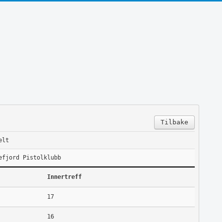
Tilbake
elt
efjord Pistolklubb
Innertreff
17
16