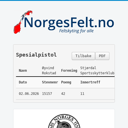
Spesialpistol
Tilbake
PDF
Øyvind
Stjørdal
Navn
Forening
Rokstad
Sportsskytterklubb
Dato
Stevnenr
Poeng
Innertreff
02.06.2026
15157
42
11