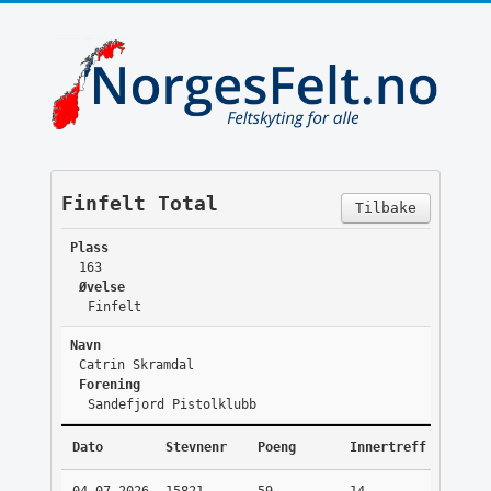
Finfelt Total
Tilbake
Plass
163
Øvelse
Finfelt
Navn
Catrin Skramdal
Forening
Sandefjord Pistolklubb
Dato
Stevnenr
Poeng
Innertreff