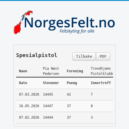
Spesialpistol
Tilbake
PDF
Pia Nøst
Trondhjems
Navn
Forening
Pedersen
Pistolklubb
Dato
Stevnenr
Poeng
Innertreff
07.03.2026
14445
42
7
16.05.2026
14447
37
8
07.02.2026
14444
37
3