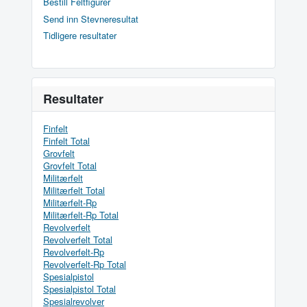
Bestill Feltfigurer
Send inn Stevneresultat
Tidligere resultater
Resultater
Finfelt
Finfelt Total
Grovfelt
Grovfelt Total
Militærfelt
Militærfelt Total
Militærfelt-Rp
Militærfelt-Rp Total
Revolverfelt
Revolverfelt Total
Revolverfelt-Rp
Revolverfelt-Rp Total
Spesialpistol
Spesialpistol Total
Spesialrevolver