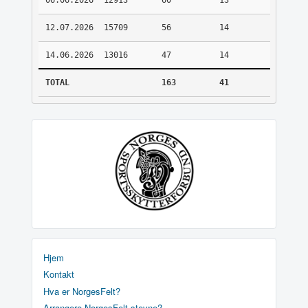
06.06.2026
12913
60
13
12.07.2026
15709
56
14
14.06.2026
13016
47
14
TOTAL
163
41
Hjem
Kontakt
Hva er NorgesFelt?
Arrangere NorgesFelt stevne?