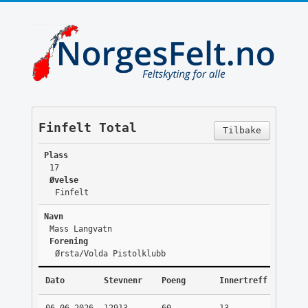
Finfelt Total
Tilbake
Plass
17
Øvelse
Finfelt
Navn
Mass Langvatn
Forening
Ørsta/Volda Pistolklubb
Dato
Stevnenr
Poeng
Innertreff