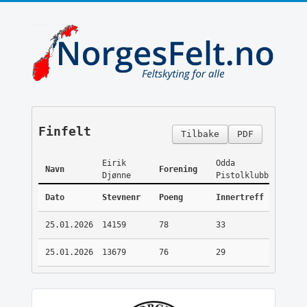
Finfelt
Tilbake
PDF
Eirik
Odda
Navn
Forening
Djønne
Pistolklubb
Dato
Stevnenr
Poeng
Innertreff
25.01.2026
14159
78
33
25.01.2026
13679
76
29