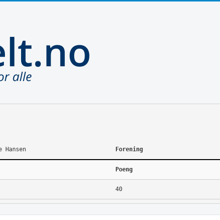
e Hansen
Forening
Poeng
40