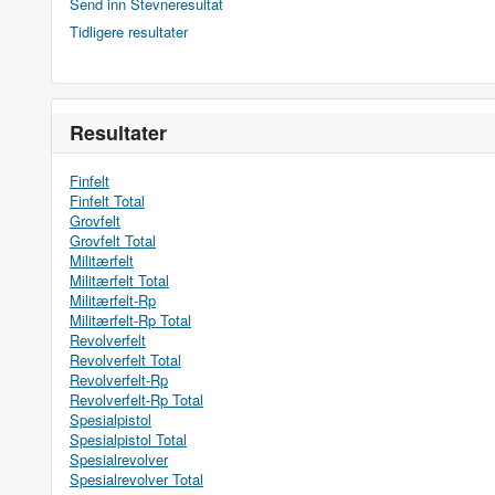
Send inn Stevneresultat
Tidligere resultater
Resultater
Finfelt
Finfelt Total
Grovfelt
Grovfelt Total
Militærfelt
Militærfelt Total
Militærfelt-Rp
Militærfelt-Rp Total
Revolverfelt
Revolverfelt Total
Revolverfelt-Rp
Revolverfelt-Rp Total
Spesialpistol
Spesialpistol Total
Spesialrevolver
Spesialrevolver Total