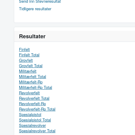
Send inn Stevneresultat
Tidligere resultater
Resultater
Finfelt
Finfelt Total
Grovfelt
Grovfelt Total
Militærfelt
Militærfelt Total
Militærfelt-Rp
Militærfelt-Rp Total
Revolverfelt
Revolverfelt Total
Revolverfelt-Rp
Revolverfelt-Rp Total
Spesialpistol
Spesialpistol Total
Spesialrevolver
Spesialrevolver Total