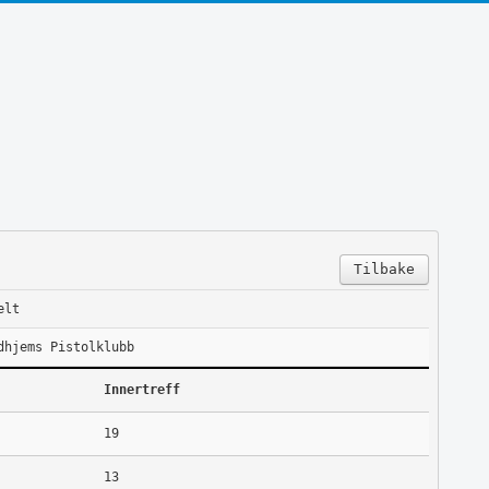
Tilbake
elt
dhjems Pistolklubb
Innertreff
19
13