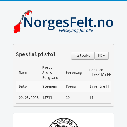
Spesialpistol
Tilbake
PDF
Kjell
Harstad
Navn
Andrè
Forening
Pistolklubb
Bergland
Dato
Stevnenr
Poeng
Innertreff
09.05.2026
15711
39
14