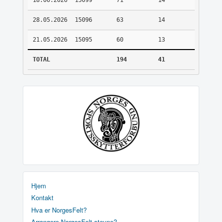
18.06.2026
15099
71
14
28.05.2026
15096
63
14
21.05.2026
15095
60
13
TOTAL
194
41
Hjem
Kontakt
Hva er NorgesFelt?
Arrangere NorgesFelt stevne?