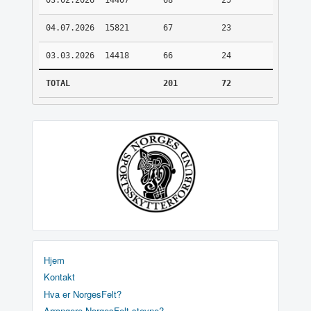
03.02.2026
14407
68
25
04.07.2026
15821
67
23
03.03.2026
14418
66
24
TOTAL
201
72
Hjem
Kontakt
Hva er NorgesFelt?
Arrangere NorgesFelt stevne?