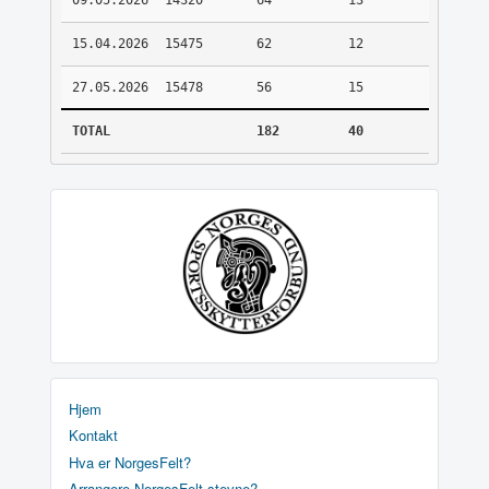
09.05.2026
14320
64
13
15.04.2026
15475
62
12
27.05.2026
15478
56
15
TOTAL
182
40
Hjem
Kontakt
Hva er NorgesFelt?
Arrangere NorgesFelt stevne?