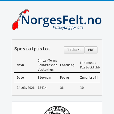
Spesialpistol
Tilbake
PDF
Chris-Tommy
Lindesnes
Navn
Sakariassen
Forening
Pistolklubb
Vesterhus
Dato
Stevnenr
Poeng
Innertreff
14.03.2026
13414
36
10