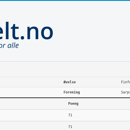
Øvelse
Finf
Forening
Sarp
Poeng
71
71