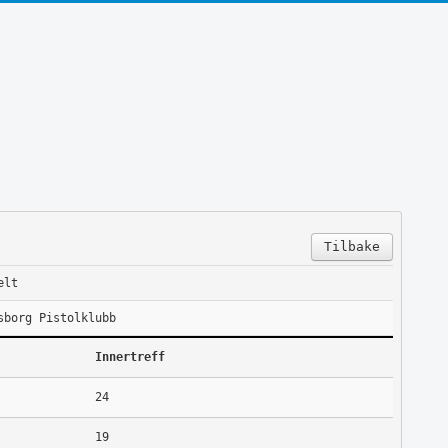
Tilbake
elt
sborg Pistolklubb
Innertreff
24
19