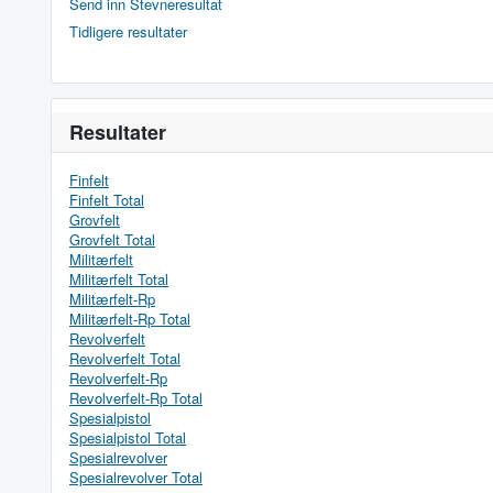
Send inn Stevneresultat
Tidligere resultater
Resultater
Finfelt
Finfelt Total
Grovfelt
Grovfelt Total
Militærfelt
Militærfelt Total
Militærfelt-Rp
Militærfelt-Rp Total
Revolverfelt
Revolverfelt Total
Revolverfelt-Rp
Revolverfelt-Rp Total
Spesialpistol
Spesialpistol Total
Spesialrevolver
Spesialrevolver Total