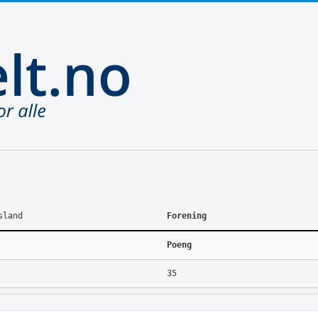
sland
Forening
Poeng
35