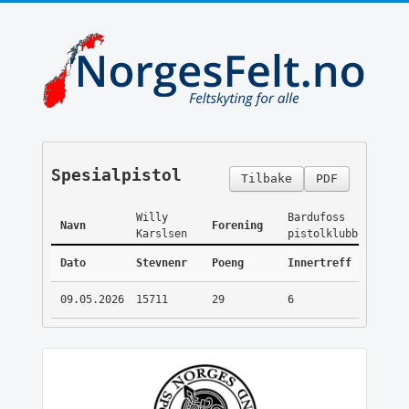
Spesialpistol
Tilbake
PDF
Willy
Bardufoss
Navn
Forening
Karslsen
pistolklubb
Dato
Stevnenr
Poeng
Innertreff
09.05.2026
15711
29
6