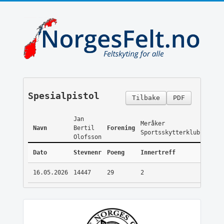
Spesialpistol
Tilbake
PDF
Jan
Meråker
Navn
Bertil
Forening
Sportsskytterklubb
Olofsson
Dato
Stevnenr
Poeng
Innertreff
16.05.2026
14447
29
2